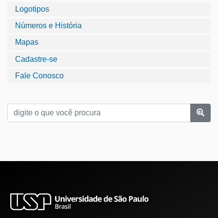
Logotipos
Números e História
Mapas
Cadastre-se
Fale Conosco