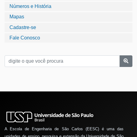
Números e História
Mapas
Cadastre-se
Fale Conosco
A Escola de Engenharia de São Carlos (EESC) é uma das
unidades de ensino, pesquisa e extensão da Universidade de São