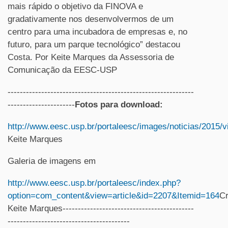
mais rápido o objetivo da FINOVA e
gradativamente nos desenvolvermos de um
centro para uma incubadora de empresas e, no
futuro, para um parque tecnológico” destacou
Costa. Por Keite Marques da Assessoria de
Comunicação da EESC-USP
-------------------------------------------------------------
----------------------
Fotos para download:
http://www.eesc.usp.br/portaleesc/images/noticias/2015/
Keite Marques
Galeria de imagens em
http://www.eesc.usp.br/portaleesc/index.php?
option=com_content&view=article&id=2207&Itemid=164
Cr
Keite Marques-------------------------------------------
----------------------------------------