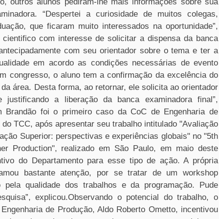
so, outros alunos pediram-lhe mais informações sobre sua
minadora. “Despertei a curiosidade de muitos colegas,
duação, que ficaram muito interessados na oportunidade”,
cientifico com interesse de solicitar a dispensa da banca
antecipadamente com seu orientador sobre o tema e ter a
alidade em acordo as condições necessárias de evento
m um congresso, o aluno tem a confirmação da excelência do
 da área. Desta forma, ao retornar, ele solicita ao orientador
justificando a liberação da banca examinadora final”,
 Brandão foi o primeiro caso da CoC de Engenharia de
l do TCC, após apresentar seu trabalho intitulado "Avaliação
ação Superior: perspectivas e experiências globais" no "5th
ner Production", realizado em São Paulo, em maio deste
entivo do Departamento para esse tipo de ação. A própria
amou bastante atenção, por se tratar de um workshop
do pela qualidade dos trabalhos e da programação. Pude
quisa”, explicou.Observando o potencial do trabalho, o
 Engenharia de Produção, Aldo Roberto Ometto, incentivou