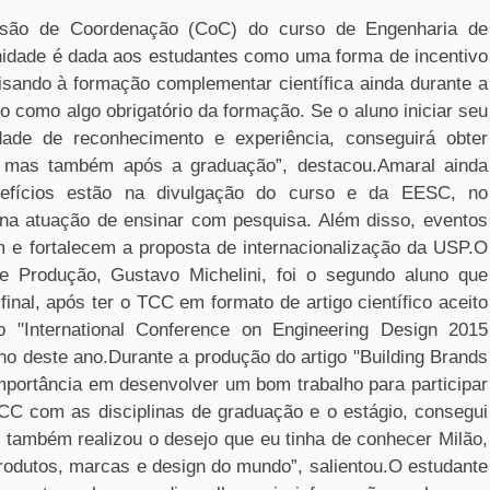
são de Coordenação (CoC) do curso de Engenharia de
nidade é dada aos estudantes como uma forma de incentivo
isando à formação complementar científica ainda durante a
como algo obrigatório da formação. Se o aluno iniciar seu
ade de reconhecimento e experiência, conseguirá obter
, mas também após a graduação”, destacou.Amaral ainda
nefícios estão na divulgação do curso e da EESC, no
a atuação de ensinar com pesquisa. Além disso, eventos
em e fortalecem a proposta de internacionalização da USP.O
 Produção, Gustavo Michelini, foi o segundo aluno que
inal, após ter o TCC em formato de artigo científico aceito
 "International Conference on Engineering Design 2015
ulho deste ano.Durante a produção do artigo "Building Brands
importância em desenvolver um bom trabalho para participar
CC com as disciplinas de graduação e o estágio, consegui
 também realizou o desejo que eu tinha de conhecer Milão,
rodutos, marcas e design do mundo”, salientou.O estudante