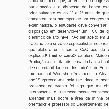
ainda destacou que, ao voltar do congres
participação e a dispensa da banca exa
principalmente os do 1º e 2º anos de gra
comentou.Para participar de um congresso 
examinadora, o estudante deve conversar 
disposição em desenvolver um TCC de qu
científico de alto nível. “Ao ser aceito e
trabalho pelo crivo de especialistas notórios
que elabore um ofício à CoC pedindo e 
explicou.
Primeiro caso
O ex-aluno Maicom
Produção a solicitar dispensa da banca fina
de sustentabilidade em Instituições de Educ
International Workshop Advances in Clea
ano.“Surpreendi-me pela facilidade e inc
presença no evento foi algo que me ch
internacional e tradicionalmente conheci
aprender mais sobre a área da minha pes
orientador e professor do Departamento de