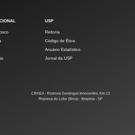
UCIONAL
USP
osco
Reitoria
a
Código de Ética
Anuário Estatístico
ão
Jornal da USP
CRHEA - Rodovia Domingos Innocentini, Km 13
Represa do Lobo (Broa) - Itirapina - SP