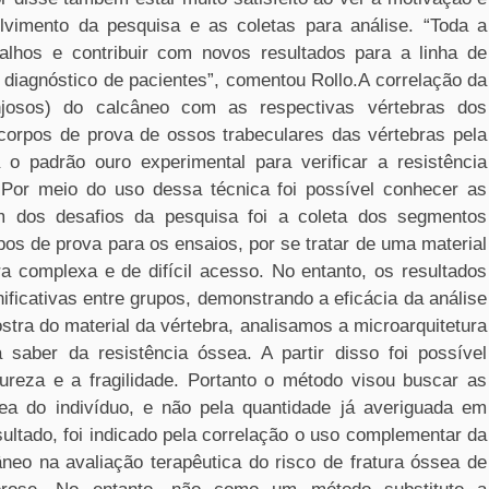
vimento da pesquisa e as coletas para análise. “Toda a
balhos e contribuir com novos resultados para a linha de
diagnóstico de pacientes”, comentou Rollo.A correlação da
njosos) do calcâneo com as respectivas vértebras dos
 corpos de prova de ossos trabeculares das vértebras pela
 o padrão ouro experimental para verificar a resistência
 Por meio do uso dessa técnica foi possível conhecer as
 dos desafios da pesquisa foi a coleta dos segmentos
os de prova para os ensaios, por se tratar de uma material
ra complexa e de difícil acesso. No entanto, os resultados
ficativas entre grupos, demonstrando a eficácia da análise
stra do material da vértebra, analisamos a microarquitetura
aber da resistência óssea. A partir disso foi possível
ureza e a fragilidade. Portanto o método visou buscar as
sea do indivíduo, e não pela quantidade já averiguada em
ultado, foi indicado pela correlação o uso complementar da
neo na avaliação terapêutica do risco de fratura óssea de