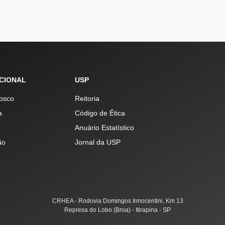
UCIONAL
USP
osco
Reitoria
a
Código de Ética
Anuário Estatístico
ão
Jornal da USP
CRHEA - Rodovia Domingos Innocentini, Km 13
Represa do Lobo (Broa) - Itirapina - SP