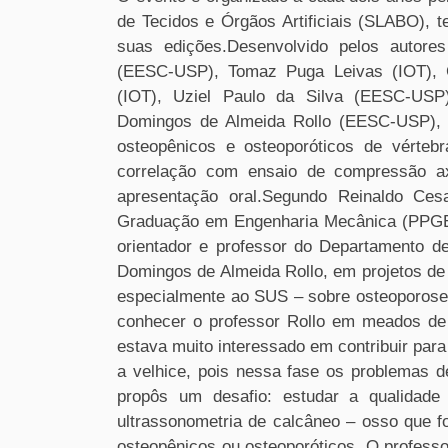
de Tecidos e Órgãos Artificiais (SLABO), 
suas edições.Desenvolvido pelos autore
(EESC
-USP
), Tomaz Puga Leivas (IOT), 
(IOT), Uziel Paulo da Silva (EESC
-USP
Domingos de Almeida Rollo (EESC
-USP
),
osteopênicos e osteoporóticos de vérteb
correlação com ensaio de compressão ax
apresentação oral.Segundo Reinaldo Ce
Graduação em Engenharia Mecânica (PP
orientador e professor do Departamento d
Domingos de Almeida Rollo, em projetos de 
especialmente ao SUS ­– sobre osteoporose,
conhecer o professor Rollo em meados de
estava muito interessado em contribuir para
a velhice, pois nessa fase os problemas 
propôs um desafio: estudar a qualidade
ultrassonometria de calcâneo – osso que f
osteopênicos ou osteoporóticos. O professo