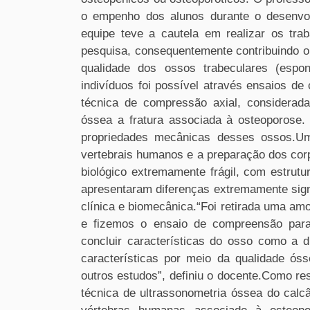
o empenho dos alunos durante o desenvol
equipe teve a cautela em realizar os tra
pesquisa, consequentemente contribuindo o 
qualidade dos ossos trabeculares (espo
indivíduos foi possível através ensaios de
técnica de compressão axial, considerada
óssea a fratura associada à osteoporose.
propriedades mecânicas desses ossos.Um
vertebrais humanos e a preparação dos corp
biológico extremamente frágil, com estrutu
apresentaram diferenças extremamente signi
clínica e biomecânica.“Foi retirada uma amo
e fizemos o ensaio de compreensão para s
concluir características do osso como a d
características por meio da qualidade ós
outros estudos”, definiu o docente.Como res
técnica de ultrassonometria óssea do calcâ