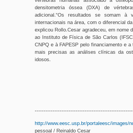
vértebras humanas associado à osteop
densitometria óssea (DXA) de vérteb
adicional.“Os resultados se somam à v
internacionais na área, com o diferencial d
explicou Rollo.Cesar agradeceu, em nome 
ao Instituto de Física de São Carlos (IFSC
CNPQ e à FAPESP pelo financiamento e a t
mais precisas as análises clínicas da os
idosos.
-------------------------------------------------------
http://www.eesc.usp.br/portaleesc/images/n
pessoal / Reinaldo Cesar