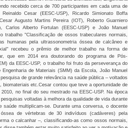
tendo recebido cerca de 700 participantes em cada uma de
s Reinaldo Cesar (EESC-USP), Ricardo Simionato Boffa
Cesar Augusto Martins Pereira (IOT), Roberto Guarniero
), Carlos Alberto Fortulan (EESC
-USP
) e João Manuel
 o trabalho "Classificação de ossos trabeculares normais,
ras humanas pela ultrassonometria óssea de calcâneo e
ial" recebeu o prêmio de melhor trabalho na forma de
sar, que em 2014 era doutorando do programa de Pós-
GEM) da EESC
-USP
, o trabalho foi fruto da perseverança do
e Engenharia de Materiais (SMM) da Escola, João Manuel
pesquisa de grande relevância na saúde pública – voltados
 biomateriais etc.Cesar contou que teve a oportunidade de
 2010, no final do seu mestrado na EESC
-USP
. Na época
 pesquisas voltadas à melhora da qualidade de vida durante
de saúde multiplicam-se. Durante uma conversa, o docente
 óssea de vértebras de 30 indivíduos (cadáveres) pela
orma o calcanhar –, classificando-as como ossos normais,
r disse também estar muito satisfeito ao ver a motivação e