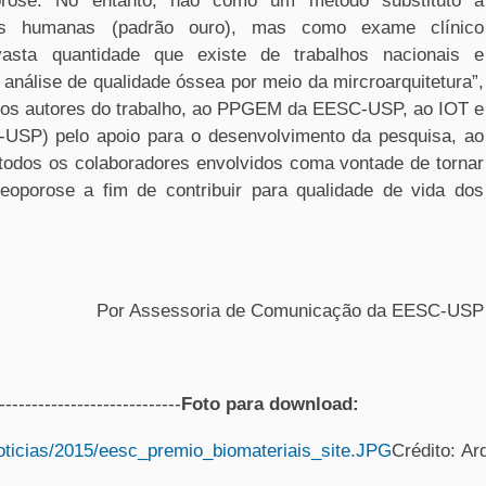
orose. No entanto, não como um método substituto a
ras humanas (padrão ouro), mas como exame clínico
asta quantidade que existe de trabalhos nacionais e
a análise de qualidade óssea por meio da mircroarquitetura”,
dos autores do trabalho, ao PPGEM da EESC
-USP
, ao IOT e
-USP
) pelo apoio para o desenvolvimento da pesquisa, ao
odos os colaboradores envolvidos coma vontade de tornar
teoporose a fim de contribuir para qualidade de vida dos
Por Assessoria de Comunicação da EESC
-USP
----------------------------
Foto para download:
oticias/2015/eesc_premio_biomateriais_site.JPG
Crédito:
Ar