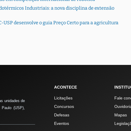
otérmicos Industriais: a nova disciplina de extensão
-USP desenvolve o guia Preço Certo para a agricultura
ACONTECE
INSTIT
Licitações
Fale con
as unidades de
Concursos
Ouvidori
 Paulo (USP),
Defesas
Mapas
Eventos
Legislaç