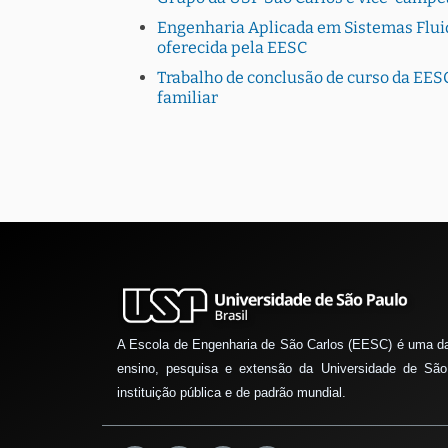
Engenharia Aplicada em Sistemas Fluid
oferecida pela EESC
Trabalho de conclusão de curso da EESC
familiar
A Escola de Engenharia de São Carlos (EESC) é uma d
ensino, pesquisa e extensão da Universidade de São
instituição pública e de padrão mundial.