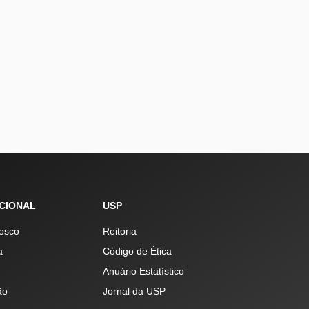
UCIONAL
USP
osco
Reitoria
a
Código de Ética
Anuário Estatístico
ão
Jornal da USP