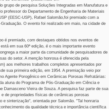
o grupo de pesquisa Soluções Integradas em Manufatura e
lo professor do Departamento de Engenharia de Materiais
 USP (EESC-USP), Rafael Salomão,foi premiado com a
Graduação. O evento foi realizado em maio, na cidade de
upo é premiado, com destaques obtidos nos eventos de
está em sua 60ª edição, é o mais importante evento
 congrega a maior parte da comunidade de pesquisadores de
sas do setor. A menção honrosa é oferecida pela
m) aos melhores trabalhos completos apresentados por
de sua primeira edição, em 1954. A premiação veio por
omo Agente Porogênico em Cerâmicas Porosas Refratárias:
a da aluna do Programa de Pós-Graduação em Ciência e
e Damasceno Vieira de Souza. A pesquisa faz parte de sua
l e de propriedades físicas de cerâmicas porosas
 e sinterização", orientada por Salomão. "Tal honraria
conhecimento da qualidade técnica e importância científica