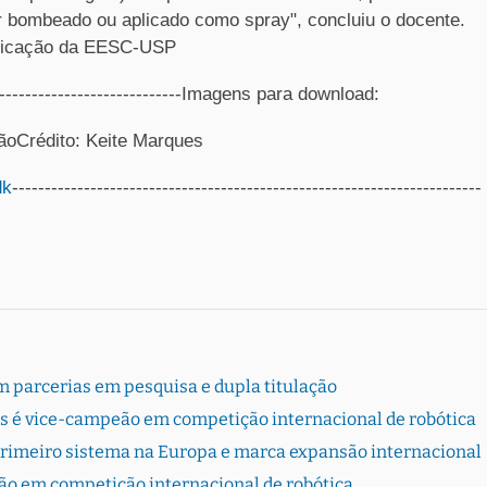
er bombeado ou aplicado como spray", concluiu o docente.
unicação da EESC-USP
--------------------------------Imagens para download:
mãoCrédito: Keite Marques
dk
------------------------------------------------------------------------
 parcerias em pesquisa e dupla titulação
s é vice-campeão em competição internacional de robótica
primeiro sistema na Europa e marca expansão internacional
ão em competição internacional de robótica