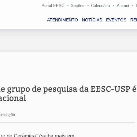
Portal EESC
Seções
Calendário
Alumni
ATENDIMENTO
NOTÍCIAS
EVENTOS
RE
 de grupo de pesquisa da EESC-USP é
acional
unicação
iro de Cerâmica" (saiba mais em