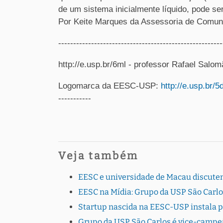
de um sistema inicialmente líquido, pode s
Por Keite Marques da Assessoria de Com
---------------------------------------------------
http://e.usp.br/6ml - professor Rafael Salo
Logomarca da EESC-USP:
http://e.usp.br/5
-----------
Veja também
EESC e universidade de Macau discutem
EESC na Mídia: Grupo da USP São Carlo
Startup nascida na EESC-USP instala 
Grupo da USP São Carlos é vice-campe