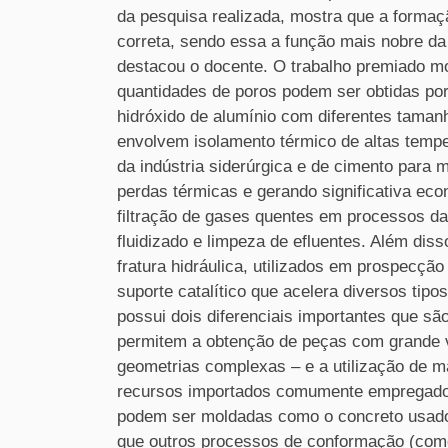
da pesquisa realizada, mostra que a formaç
correta, sendo essa a função mais nobre d
destacou o docente. O trabalho premiado mo
quantidades de poros podem ser obtidas por
hidróxido de alumínio com diferentes taman
envolvem isolamento térmico de altas temp
da indústria siderúrgica e de cimento para 
perdas térmicas e gerando significativa ec
filtração de gases quentes em processos da
fluidizado e limpeza de efluentes. Além di
fratura hidráulica, utilizados em prospecç
suporte catalítico que acelera diversos tip
possui dois diferenciais importantes que s
permitem a obtenção de peças com grande vo
geometrias complexas – e a utilização de ma
recursos importados comumente empregados
podem ser moldadas como o concreto usado
que outros processos de conformação (como 