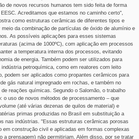
ão de novos recursos humanos tem sido feita de forma
a EESC. Acreditamos que estamos no caminho certo",
stra como estruturas cerâmicas de diferentes tipos e
 meio da combinação de partículas de óxido de alumínio e
hos. As possíveis aplicações para esses sistemas
eraturas (acima de 1000ºC), com aplicação em processos
manter a temperatura interna dos processos, evitando
onomia de energia. Também podem ser utilizados para
 indústria petroquímica, como em reatores com leito
sso, podem ser aplicados como propantes cerâmicos para
ão de gás natural impregnado em rochas, e também no
os de reações químicas. Segundo o Salomão, o trabalho
ão: o uso de novos métodos de processamento – que
lume (até várias dezenas de quilos de material) e
térias primas produzidas no Brasil em substituição a
 nas indústrias. "Essas estruturas cerâmicas porosas
 em construção civil e aplicadas em formas complexas
a prensagem) não permitiriam. Além disso, por se tratar