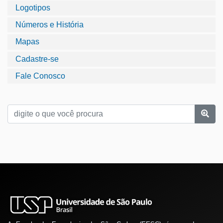
Logotipos
Números e História
Mapas
Cadastre-se
Fale Conosco