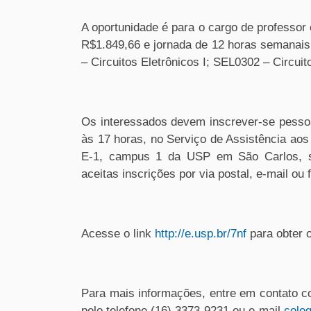
A oportunidade é para o cargo de professor 
R$1.849,66 e jornada de 12 horas semanais 
– Circuitos Eletrônicos I; SEL0302 – Circui
Os interessados devem inscrever-se pesso
às 17 horas, no Serviço de Assistência ao
E-1, campus 1 da USP em São Carlos, si
aceitas inscrições por via postal, e-mail ou 
Acesse o link
http://e.usp.br/7nf
para obter o
Para mais informações, entre em contato 
pelo telefone (16) 3373-9231 ou e-mail
cole