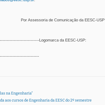
Por Assessoria de Comunicação da EESC-USP
----------------------------------Logomarca da EESC-USP:
----------------------------
Elas na Engenharia”
rada aos cursos de Engenharia da EESC do 2º semestre