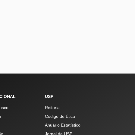
UCIONAL
USP
osco
Reitoria
a
Código de Ética
Anuário Estatístico
ão
Jornal da USP