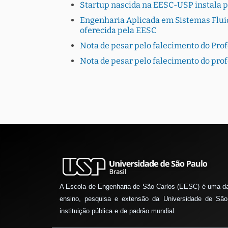
Startup nascida na EESC-USP instala 
Engenharia Aplicada em Sistemas Fluid
oferecida pela EESC
Nota de pesar pelo falecimento do Pro
Nota de pesar pelo falecimento do pro
A Escola de Engenharia de São Carlos (EESC) é uma d
ensino, pesquisa e extensão da Universidade de São
instituição pública e de padrão mundial.