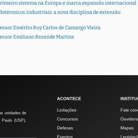
primeiro sistema na Europa e marca expansão internacional
otérmicos Industriais: a nova disciplina de extensão
fessor Emérito Ruy Carlos de Camargo Vieira
fessor Emiliano Rezende Martins
ACONTECE
INSTIT
Licitações
Fale con
as unidades de
Concursos
Ouvidori
 Paulo (USP),
Defesas
Mapas
Eventos
Legislaç