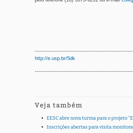
-------------------------------------------------
http://e.usp.br/5dk
-------------------------------------------------------
Veja também
EESC abre nova turma para o projeto “
Inscrições abertas para visita monito