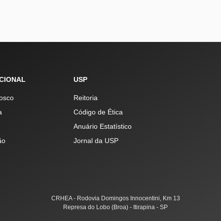
UCIONAL
USP
osco
Reitoria
a
Código de Ética
Anuário Estatístico
ão
Jornal da USP
CRHEA - Rodovia Domingos Innocentini, Km 13
Represa do Lobo (Broa) - Itirapina - SP