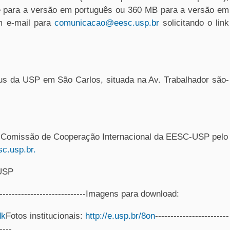
 para a versão em português ou 360 MB para a versão em
um e-mail para
comunicacao@eesc.usp.br
solicitando o link
us da USP em São Carlos, situada na Av. Trabalhador são-
 Comissão de Cooperação Internacional da EESC-USP pelo
c.usp.br
.
USP
--------------------------------Imagens para download:
dk
Fotos institucionais:
http://e.usp.br/8on
------------------------
----