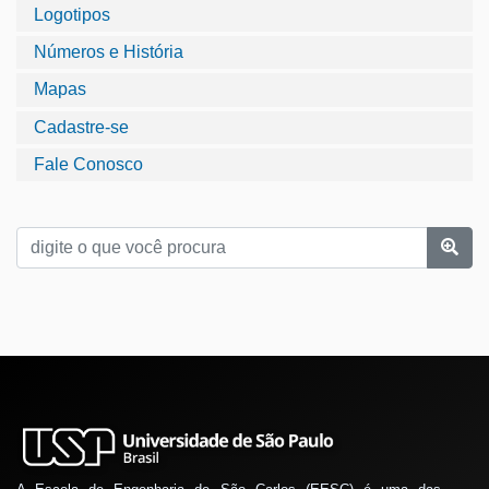
Logotipos
Números e História
Mapas
Cadastre-se
Fale Conosco