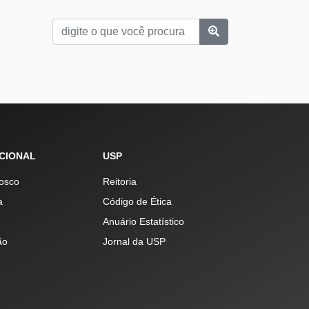
UCIONAL
USP
osco
Reitoria
a
Código de Ética
Anuário Estatístico
ão
Jornal da USP