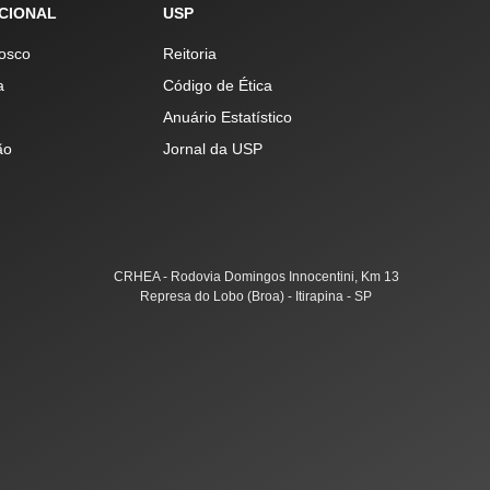
UCIONAL
USP
osco
Reitoria
a
Código de Ética
Anuário Estatístico
ão
Jornal da USP
CRHEA - Rodovia Domingos Innocentini, Km 13
Represa do Lobo (Broa) - Itirapina - SP