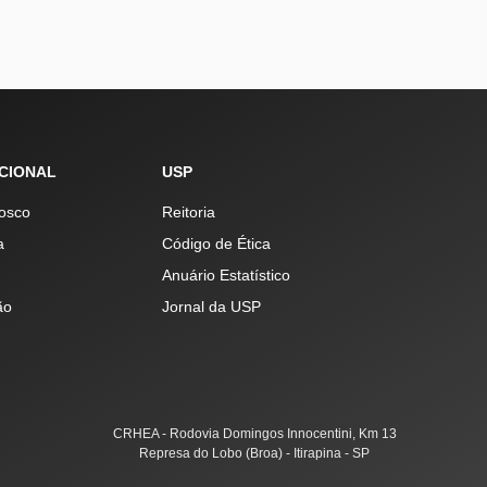
UCIONAL
USP
osco
Reitoria
a
Código de Ética
Anuário Estatístico
ão
Jornal da USP
CRHEA - Rodovia Domingos Innocentini, Km 13
Represa do Lobo (Broa) - Itirapina - SP