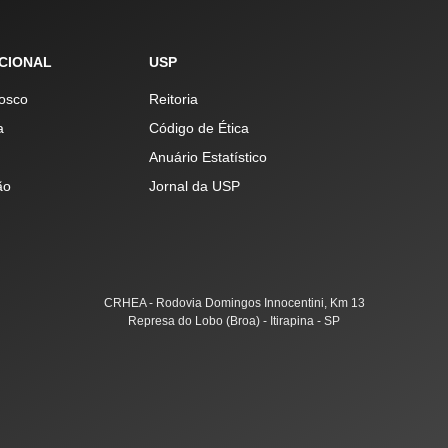
UCIONAL
USP
osco
Reitoria
a
Código de Ética
Anuário Estatístico
ão
Jornal da USP
CRHEA - Rodovia Domingos Innocentini, Km 13
Represa do Lobo (Broa) - Itirapina - SP