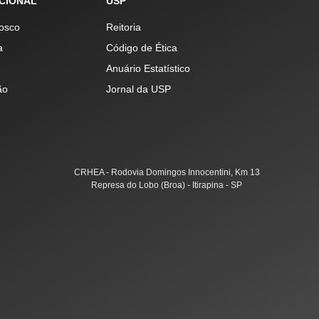
UCIONAL
USP
osco
Reitoria
a
Código de Ética
Anuário Estatístico
ão
Jornal da USP
CRHEA - Rodovia Domingos Innocentini, Km 13
Represa do Lobo (Broa) - Itirapina - SP