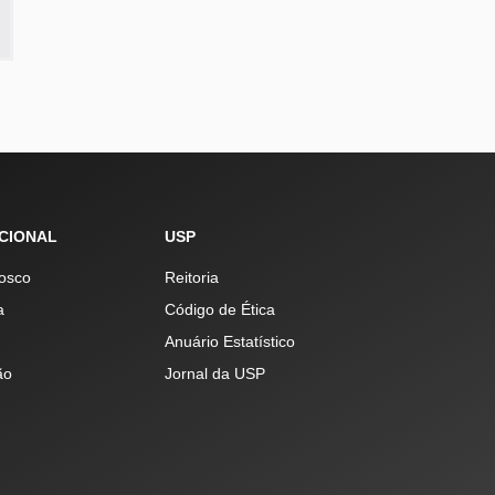
UCIONAL
USP
osco
Reitoria
a
Código de Ética
Anuário Estatístico
ão
Jornal da USP