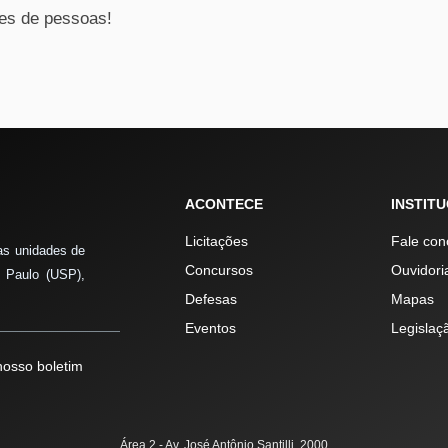
ões de pessoas!
ACONTECE
INSTIT
Licitações
Fale con
as unidades de
Concursos
Ouvidori
 Paulo (USP),
Defesas
Mapas
Eventos
Legislaç
osso boletim
Área 2 - Av. José Antônio Santilli, 2000