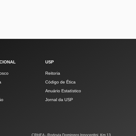
UCIONAL
USP
osco
Reitoria
a
Código de Ética
Anuário Estatístico
ão
Jornal da USP
CRHEA - Rodovia Domingos Innocentini, Km 13