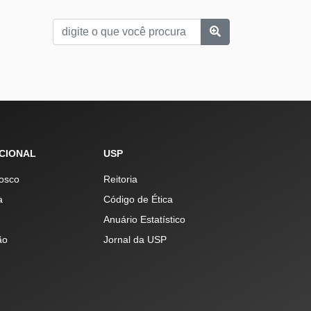
UCIONAL
USP
osco
Reitoria
a
Código de Ética
Anuário Estatístico
ão
Jornal da USP