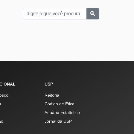
UCIONAL
USP
osco
Reitoria
a
Código de Ética
Anuário Estatístico
ão
Jornal da USP