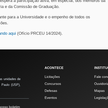
espera a participação ativa, em especial, dos membros da
ria e da Comissão de Graduação.
ante para a Universidade e o empenho de todos os
ções.
ando aqui
(Ofício PRCEU 14/2024).
ACONTECE
INSTIT
Licitações
Fale con
as unidades de
Concursos
Ouvidori
 Paulo (USP),
Defesas
Mapas
Eventos
Legislaç
osso boletim