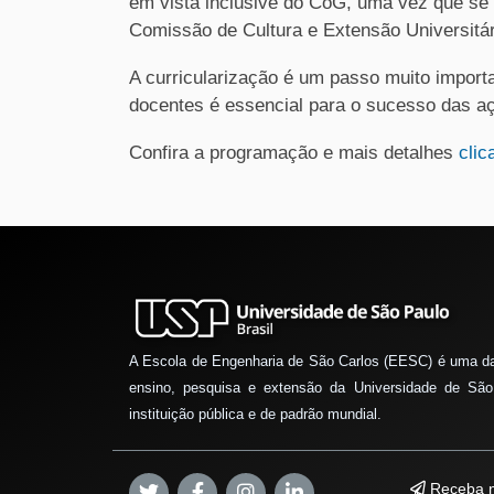
em vista inclusive do CoG, uma vez que se 
Comissão de Cultura e Extensão Universitá
A curricularização é um passo muito import
docentes é essencial para o sucesso das a
Confira a programação e mais detalhes
clic
A Escola de Engenharia de São Carlos (EESC) é uma d
ensino, pesquisa e extensão da Universidade de São
instituição pública e de padrão mundial.
Receba n