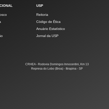
UCIONAL
USP
osco
Reitoria
a
Código de Ética
Anuário Estatístico
ão
Jornal da USP
CRHEA - Rodovia Domingos Innocentini, Km 13
Represa do Lobo (Broa) - Itirapina - SP