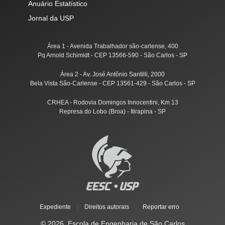
Anuário Estatístico
Jornal da USP
Área 1 - Avenida Trabalhador são-carlense, 400
Pq Arnold Schimidt - CEP 13566-590 - São Carlos - SP
Área 2 - Av. José Antônio Santilli, 2000
Bela Vista São-Carlense - CEP 13561-429 - São Carlos - SP
CRHEA - Rodovia Domingos Innocentini, Km 13
Represa do Lobo (Broa) - Itirapina - SP
Expediente
|
Direitos autorais
|
Reportar erro
© 2026, Escola de Engenharia de São Carlos