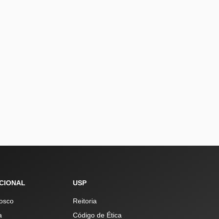
UCIONAL
USP
osco
Reitoria
a
Código de Ética