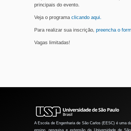
principais do evento.
Veja o programa
clicando aqui.
Para realizar sua inscrição,
preencha o form
Vagas limitadas!
A Escola de Engenharia de São Carlos (EESC) é uma d
ensino, pesquisa e extensão da Universidade de São