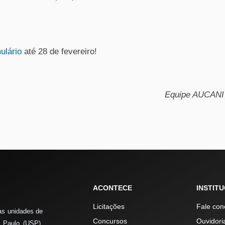
ulário
até 28 de fevereiro!
Equipe AUCANI
ACONTECE
INSTIT
Licitações
Fale con
as unidades de
Concursos
Ouvidori
 Paulo (USP),