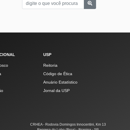
UCIONAL
USP
osco
Reitoria
a
Código de Ética
Anuário Estatístico
ão
Jornal da USP
CRHEA - Rodovia Domingos Innocentini, Km 13
Represa do Lobo (Broa) - Itirapina - SP