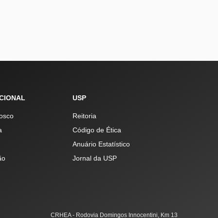
UCIONAL
USP
osco
Reitoria
a
Código de Ética
Anuário Estatístico
ão
Jornal da USP
CRHEA - Rodovia Domingos Innocentini, Km 13