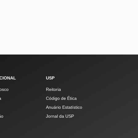
UCIONAL
USP
osco
Reitoria
a
Código de Ética
Anuário Estatístico
ão
Jornal da USP