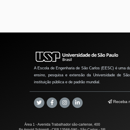
A Escola de Engenharia de São Carlos (EESC) é uma d
ensino, pesquisa e extensão da Universidade de São
instituição pública e de padrão mundial.
Receba n
Área 1 - Avenida Trabalhador são-carlense, 400
Pq Arnold Schimidt - CEP 13566-590 - São Carlos - SP