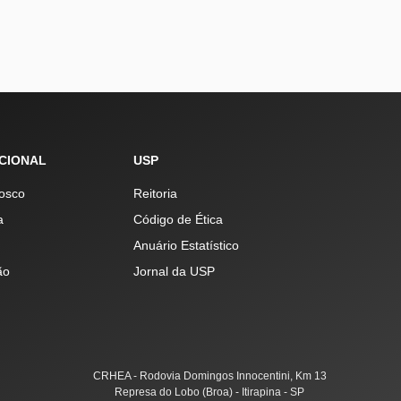
UCIONAL
USP
osco
Reitoria
a
Código de Ética
Anuário Estatístico
ão
Jornal da USP
CRHEA - Rodovia Domingos Innocentini, Km 13
Represa do Lobo (Broa) - Itirapina - SP