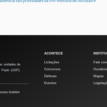
ência são prioridades da Pró-Reitoria de Inclusão e
ACONTECE
INSTIT
Licitações
Fale con
as unidades de
Concursos
Ouvidori
 Paulo (USP),
Defesas
Mapas
Eventos
Legislaç
osso boletim