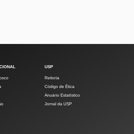
UCIONAL
USP
osco
Reitoria
a
Código de Ética
Anuário Estatístico
ão
Jornal da USP