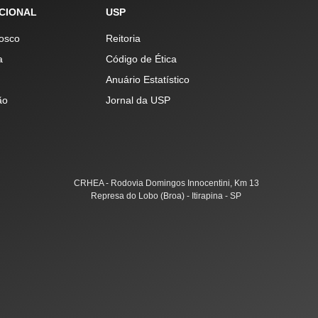
UCIONAL
USP
osco
Reitoria
a
Código de Ética
Anuário Estatístico
ão
Jornal da USP
CRHEA - Rodovia Domingos Innocentini, Km 13
Represa do Lobo (Broa) - Itirapina - SP