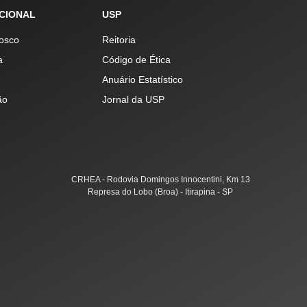
UCIONAL
USP
osco
Reitoria
a
Código de Ética
Anuário Estatístico
ão
Jornal da USP
CRHEA - Rodovia Domingos Innocentini, Km 13
Represa do Lobo (Broa) - Itirapina - SP