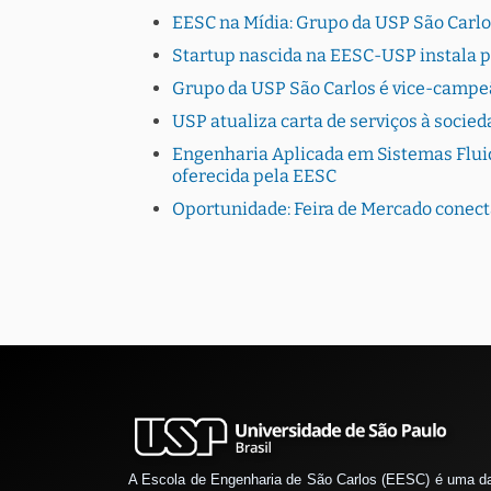
EESC na Mídia: Grupo da USP São Carlo
Startup nascida na EESC-USP instala 
Grupo da USP São Carlos é vice-campe
USP atualiza carta de serviços à socie
Engenharia Aplicada em Sistemas Fluid
oferecida pela EESC
Oportunidade: Feira de Mercado conec
A Escola de Engenharia de São Carlos (EESC) é uma d