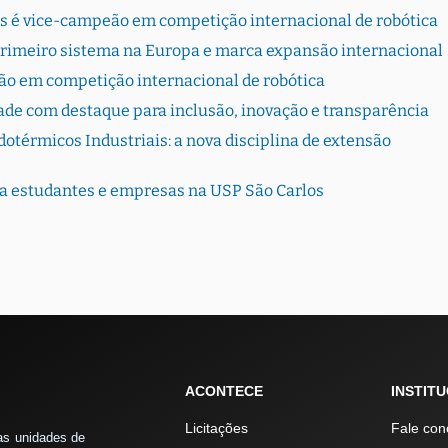
s é vice-campeão em competição internacional de robótica
primeiro sistema na Europa e marca expansão internacional
ão em competição internacional de robótica
dade com destaque para inclusão, inovação e transparência
otérmicos Industriais: a nova disciplina de extensão
ta estudantes e empresas na USP São Carlos
ACONTECE
INSTIT
Licitações
Fale con
as unidades de