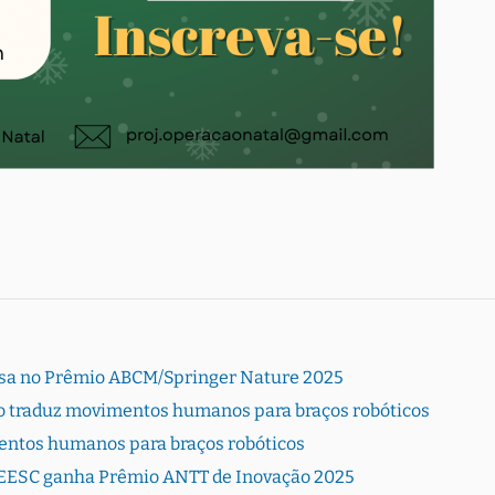
sa no Prêmio ABCM/Springer Nature 2025
ão traduz movimentos humanos para braços robóticos
entos humanos para braços robóticos
a EESC ganha Prêmio ANTT de Inovação 2025