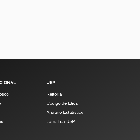
UCIONAL
USP
osco
Reitoria
a
Código de Ética
Anuário Estatístico
ão
Jornal da USP