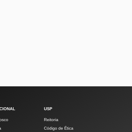
UCIONAL
USP
osco
Reitoria
a
Código de Ética