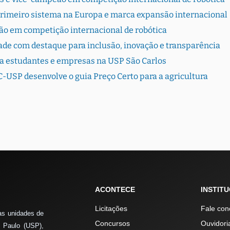
primeiro sistema na Europa e marca expansão internacional
ão em competição internacional de robótica
dade com destaque para inclusão, inovação e transparência
ta estudantes e empresas na USP São Carlos
-USP desenvolve o guia Preço Certo para a agricultura
ACONTECE
INSTIT
Licitações
Fale con
as unidades de
Concursos
Ouvidori
 Paulo (USP),