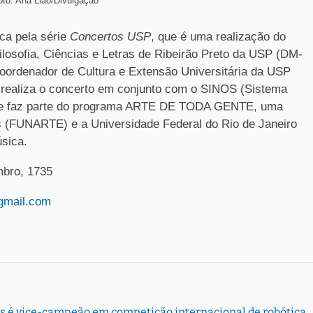
oto: Ana Liao/Divulgação
ca pela série
Concertos USP
, que é uma realização do
osofia, Ciências e Letras de Ribeirão Preto da USP (DM-
rdenador de Cultura e Extensão Universitária da USP
 realiza o concerto em conjunto com o SINOS (Sistema
 que faz parte do programa ARTE DE TODA GENTE, uma
s (FUNARTE) e a Universidade Federal do Rio de Janeiro
sica.
mbro, 1735
gmail.com
s é vice-campeão em competição internacional de robótica