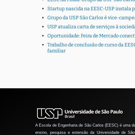
Startup nascida na EESC-USP instala 
Grupo da USP São Carlos é vice-campe
USP atualiza carta de serviços à socie
Oportunidade: Feira de Mercado conec
Trabalho de conclusão de curso da EESC
familiar
A Escola de Engenharia de São Carlos (EESC) é uma d
ensino, pesquisa e extensão da Universidade de São