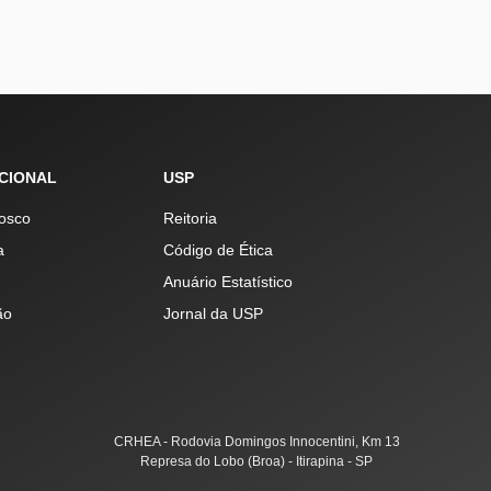
UCIONAL
USP
osco
Reitoria
a
Código de Ética
Anuário Estatístico
ão
Jornal da USP
CRHEA - Rodovia Domingos Innocentini, Km 13
Represa do Lobo (Broa) - Itirapina - SP