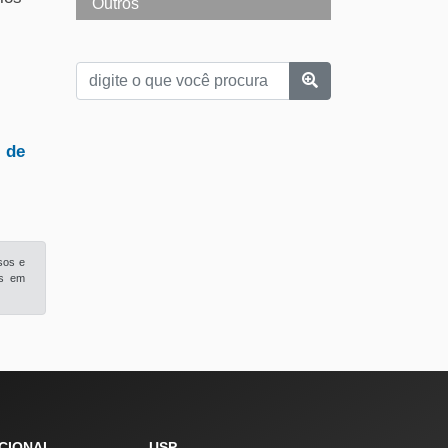
Outros
l de
sos e
is em
UCIONAL
USP