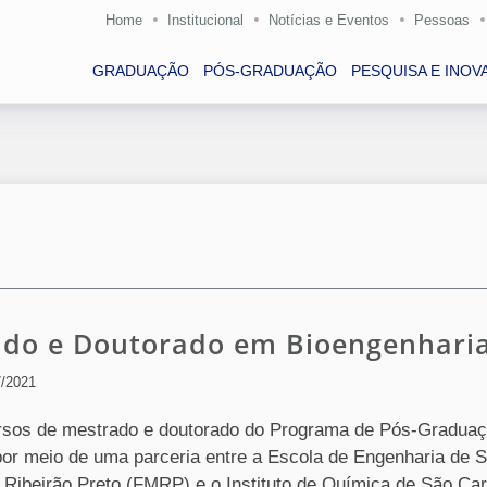
Home
Institucional
Notícias e Eventos
Pessoas
GRADUAÇÃO
PÓS-GRADUAÇÃO
PESQUISA E INOV
ado e Doutorado em Bioengenhari
7/2021
cursos de mestrado e doutorado do Programa de Pós-Gradua
por meio de uma parceria entre a Escola de Engenharia de 
Ribeirão Preto (FMRP) e o Instituto de Química de São Car