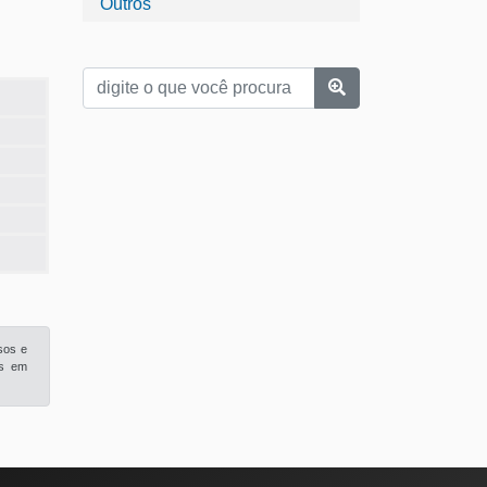
Outros
sos e
is em