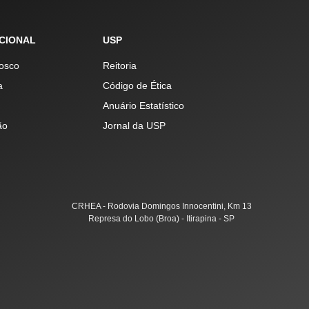
UCIONAL
USP
osco
Reitoria
a
Código de Ética
Anuário Estatístico
ão
Jornal da USP
CRHEA - Rodovia Domingos Innocentini, Km 13
Represa do Lobo (Broa) - Itirapina - SP