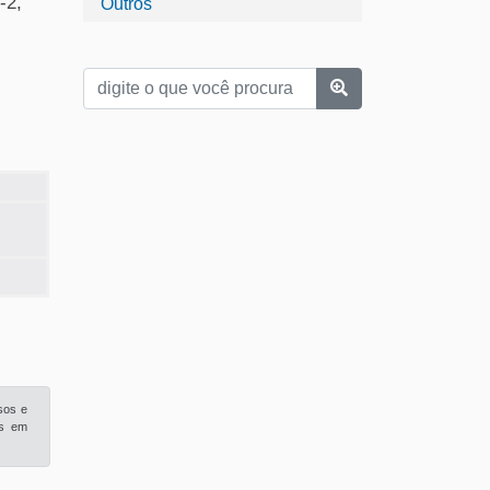
-2,
Outros
sos e
is em