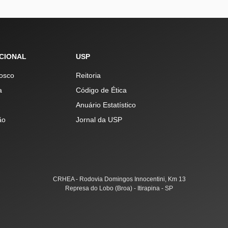
UCIONAL
USP
osco
Reitoria
a
Código de Ética
Anuário Estatístico
ão
Jornal da USP
CRHEA - Rodovia Domingos Innocentini, Km 13
Represa do Lobo (Broa) - Itirapina - SP