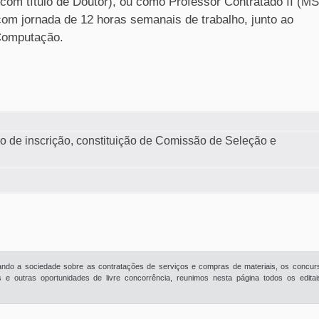
 com título de Doutor), ou como Professor Contratado II (MS
com jornada de 12 horas semanais de trabalho, junto ao
 Computação.
o de inscrição, constituição de Comissão de Seleção e
rmando a sociedade sobre as contratações de serviços e compras de materiais, os concur
e outras oportunidades de livre concorrência, reunimos nesta página todos os edita