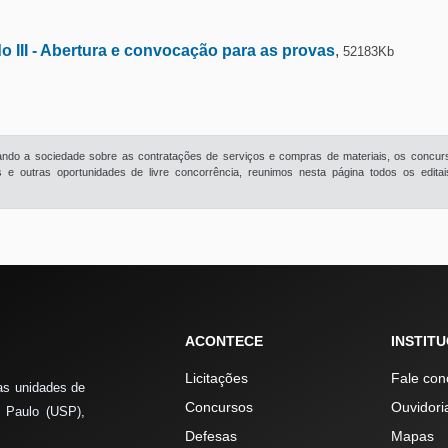
do III - Abertura e convocação para as provas
,
52183Kb
rmando a sociedade sobre as contratações de serviços e compras de materiais, os concur
e outras oportunidades de livre concorrência, reunimos nesta página todos os edita
ACONTECE
INSTIT
Licitações
Fale con
as unidades de
Concursos
Ouvidori
 Paulo (USP),
Defesas
Mapas