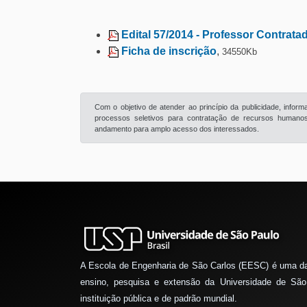
Edital 57/2014 - Professor Contrata
Ficha de inscrição
,
34550Kb
Com o objetivo de atender ao princípio da publicidade, info
processos seletivos para contratação de recursos humanos 
andamento para amplo acesso dos interessados.
A Escola de Engenharia de São Carlos (EESC) é uma d
ensino, pesquisa e extensão da Universidade de São
instituição pública e de padrão mundial.