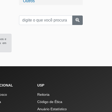
Outros
sos e
is em
UCIONAL
USP
osco
Reitoria
a
Código de Ética
Anuário Estatístico