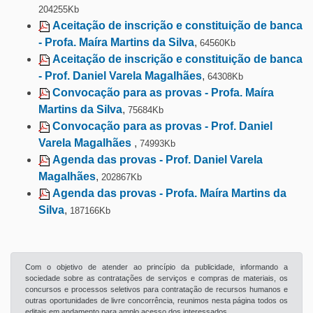
204255Kb
Aceitação de inscrição e constituição de banca
- Profa. Maíra Martins da Silva
,
64560Kb
Aceitação de inscrição e constituição de banca
- Prof. Daniel Varela Magalhães
,
64308Kb
Convocação para as provas - Profa. Maíra
Martins da Silva
,
75684Kb
Convocação para as provas - Prof. Daniel
Varela Magalhães
,
74993Kb
Agenda das provas - Prof. Daniel Varela
Magalhães
,
202867Kb
Agenda das provas - Profa. Maíra Martins da
Silva
,
187166Kb
Com o objetivo de atender ao princípio da publicidade, informando a
sociedade sobre as contratações de serviços e compras de materiais, os
concursos e processos seletivos para contratação de recursos humanos e
outras oportunidades de livre concorrência, reunimos nesta página todos os
editais em andamento para amplo acesso dos interessados.