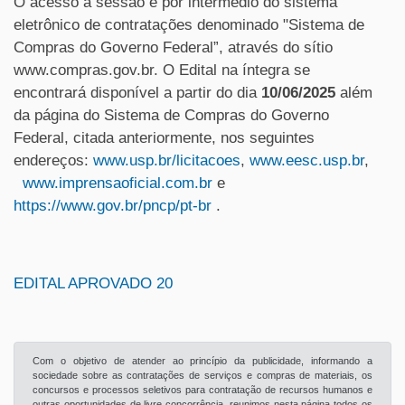
O acesso à sessão é por intermédio do sistema
eletrônico de contratações denominado "Sistema de
Compras do Governo Federal”, através do sítio
www.compras.gov.br. O Edital na íntegra se
encontrará disponível a partir do dia
10/06/2025
além
da página do Sistema de Compras do Governo
Federal, citada anteriormente, nos seguintes
endereços:
www.usp.br/licitacoes
,
www.eesc.usp.br
,
www.imprensaoficial.com.br
e
https://www.gov.br/pncp/pt-br
.
EDITAL APROVADO 20
Com o objetivo de atender ao princípio da publicidade, informando a
sociedade sobre as contratações de serviços e compras de materiais, os
concursos e processos seletivos para contratação de recursos humanos e
outras oportunidades de livre concorrência, reunimos nesta página todos os