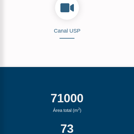
Canal USP
71000
2
Área total (m
)
73