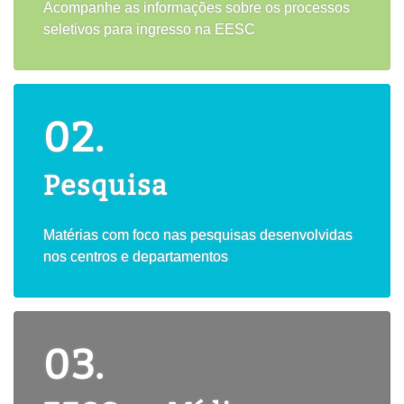
Acompanhe as informações sobre os processos
seletivos para ingresso na EESC
02.
Pesquisa
Matérias com foco nas pesquisas desenvolvidas
nos centros e departamentos
03.