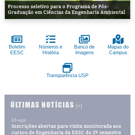
Processo seletivo para o Programa de Pós-
Graduação em Ciências da Engenharia Ambiental
Boletim
Números e
Banco de
Mapas do
EESC
História
Imagens
Campus
Transparência USP
ÚLTIMAS NOTÍCIAS
[+]
03-ago
Inscrições abertas para visita monitorada aos
cursos de Engenharia da EESC do 2º semestre