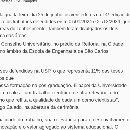
Bastos/USP Imagens
 quarta-feira, dia 25 de junho, os vencedores da 14ª edição d
e os trabalhos defendidos entre 01/01/2024 e 31/12/2024, qu
reas do conhecimento. Também foram divulgados os dois
a das áreas.
 Conselho Universitário, no prédio da Reitoria, na Cidade
s no âmbito da Escola de Engenharia de São Carlos
eses defendidas na USP, o que representa 11% das teses
hos que
ossa formação na pós-graduação. É papel da Universidade
 realizar um trabalho científico de alta relevância do
lho que reflita a qualidade de cada um como cientistas”,
go Calado, na abertura da cerimônia.
alidade do trabalho, sua relevância para o desenvolvimento
de inovação e o valor agregado ao sistema educacional. O