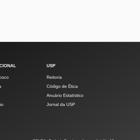
UCIONAL
USP
osco
Reitoria
a
Código de Ética
Anuário Estatístico
ão
Jornal da USP