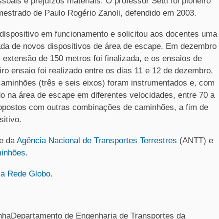
oais e prejuízos materiais. O professor Setti foi pioneiro
 mestrado de Paulo Rogério Zanoli, defendido em 2003.
m dispositivo em funcionamento e solicitou aos docentes uma
uada de novos dispositivos de área de escape. Em dezembro
xtensão de 150 metros foi finalizada, e os ensaios de
 ensaio foi realizado entre os dias 11 e 12 de dezembro,
aminhões (três e seis eixos) foram instrumentados e, com
ado na área de escape em diferentes velocidades, entre 70 a
opostos com outras combinações de caminhões, a fim de
itivo.
e da
Agência Nacional de Transportes Terrestres
(ANTT) e
minhões
.
la Rede Globo
.
nhaDepartamento de Engenharia de Transportes da