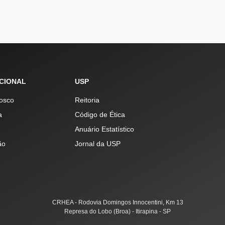
UCIONAL
USP
osco
Reitoria
a
Código de Ética
Anuário Estatístico
ão
Jornal da USP
CRHEA - Rodovia Domingos Innocentini, Km 13
Represa do Lobo (Broa) - Itirapina - SP