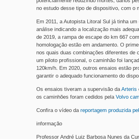
potencialmente reduzindo mortes, danos pess
no estudo desse tipo de dispositivo, com o
Em 2011, a Autopista Litoral Sul já tinha u
análise indicando a localização mais adeq
de 2019, a rampa de escape do km 667 com e
homologação estão em andamento. O primeiro
nos quais duas combinações diferentes de c
um piloto profissional, o caminhão foi lanç
120km/h. Em 2020, outros ensaios estão pr
garantir o adequado funcionamento do dispos
Os ensaios tiveram a supervisão da
Arteris
os caminhões foram cedidos pela
Volvo ca
Confira o vídeo da
reportagem produzida pe
informação
Professor André Luiz Barbosa Nunes da Cu