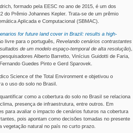
ndrich, formado pela EESC no ano de 2015, é um dos
22 do Prêmio Johannes Kepler. Trata-se de um prêmio
temática Aplicada e Computacional (SBMAC).
narios for future land cover in Brazil: results a high-
o livre para o português,
Revelando cenários contrastantes
 resultados de um modelo espaço-temporal de alta resolução
),
pesquisadores Alberto Barretto, Vinícius Guidotti de Faria,
s Fernando Guedes Pinto e Gerd Sparovek.
ódico Science of the Total Environment e objetivou o
a o uso do solo no Brasil.
quantificar como a cobertura do solo no Brasil se relaciona
clima, presença de infraestrutura, entre outros. Em
es para avaliar o impacto de cenários futuros na cobertura
ortantes, pois apontam como decisões tomadas no presente
 vegetação natural no país no curto prazo.