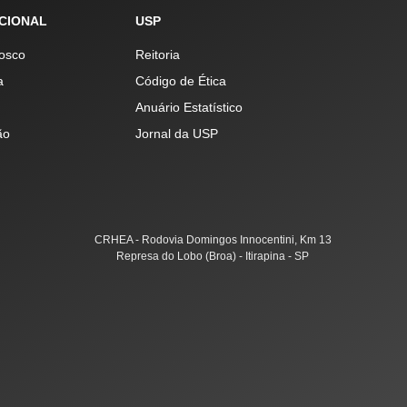
UCIONAL
USP
osco
Reitoria
a
Código de Ética
Anuário Estatístico
ão
Jornal da USP
CRHEA - Rodovia Domingos Innocentini, Km 13
Represa do Lobo (Broa) - Itirapina - SP