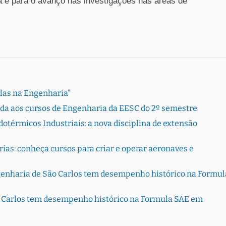
 e para o avanço nas investigações nas áreas de
Elas na Engenharia”
rada aos cursos de Engenharia da EESC do 2º semestre
otérmicos Industriais: a nova disciplina de extensão
ias: conheça cursos para criar e operar aeronaves e
genharia de São Carlos tem desempenho histórico na Formul
o Carlos tem desempenho histórico na Formula SAE em