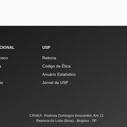
UCIONAL
USP
osco
Reitoria
a
Código de Ética
Anuário Estatístico
ão
Jornal da USP
CRHEA - Rodovia Domingos Innocentini, Km 13
Represa do Lobo (Broa) - Itirapina - SP