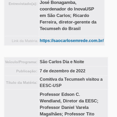
José Bonagamba,
Entrevistado(a):
coordenador do InovaUSP
em São Carlos; Ricardo
Ferreira, diretor-gerente da
Tecumseh do Brasil
https://saocarlosemrede.com.br/
Link da Matéria:
São Carlos Dia e Noite
Veículo/Programa:
7 de dezembro de 2022
Publicação:
Comitiva da Tecumseh visitou a
Título da Matéria:
EESC-USP
Professor Edson C.
Wendland, Diretor da EESC;
Professor Daniel Varela
Magalhães; Professor Tito