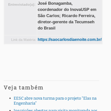
José Bonagamba,
Entrevistado(a):
coordenador do InovaUSP em
São Carlos; Ricardo Ferreira,
diretor-gerente da Tecumseh
do Brasil
https://saocarlosdiaenoite.com.br/
Link da Matéria:
Veja também
EESC abre nova turma para o projeto “Elas na
Engenharia”
Inscrições abertas para visita monitorada aos