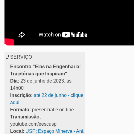
📑
SERVIÇO
Encontro "Elas na Engenharia:
Trajetórias que Inspiram"
Dia:
23 de junho de 2023, às
14h00
Inscrição:
até 22 de junho - clique
aqui
Formato:
presencial e on-line
Transmissão:
youtube.com/eescusp
Local:
USP: Espaço Minerva - Anf.