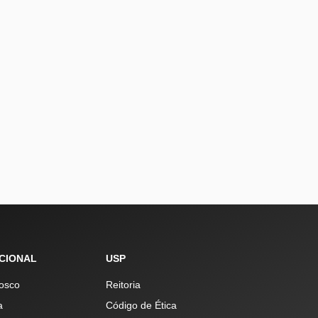
UCIONAL
USP
osco
Reitoria
a
Código de Ética