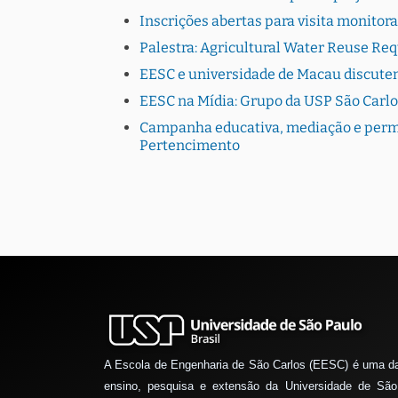
Inscrições abertas para visita monito
Palestra: Agricultural Water Reuse Re
EESC e universidade de Macau discutem
EESC na Mídia: Grupo da USP São Carlo
Campanha educativa, mediação e perman
Pertencimento
A Escola de Engenharia de São Carlos (EESC) é uma d
ensino, pesquisa e extensão da Universidade de São