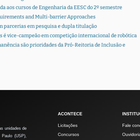
rada aos cursos de Engenharia da EESC do 2º semestre
quirements and Multi-barrier Approaches
 parcerias em pesquisa e dupla titulação
s é vice-campeão em competição internacional de robótica
ência são prioridades da Pró-Reitoria de Inclusão e
ACONTECE
INSTIT
Licitações
Fale con
as unidades de
Concursos
Ouvidori
 Paulo (USP),