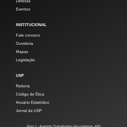
Defesas
Eventos
INSTITUCIONAL
Fale conosco
Ouvidoria
Mapas
Legislação
USP
Reitoria
Código de Ética
Anuário Estatístico
Jornal da USP
Área 1 - Avenida Trabalhador são-carlense, 400