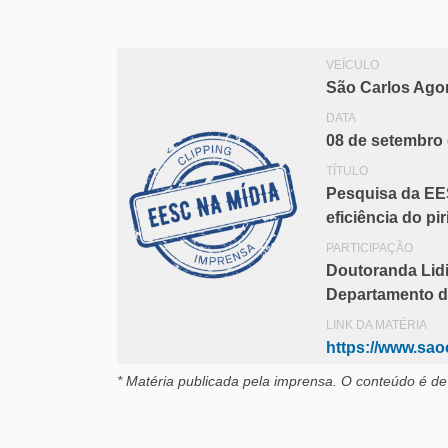
VEÍCULO
São Carlos Ago
DATA
08 de setembro
TÍTULO
Pesquisa da EES
eficiência do p
PARTICIPAÇÃO
Doutoranda Lidi
Departamento d
LINK DA MATÉRIA
https://www.sao
* Matéria publicada pela imprensa
. O conteúdo é de