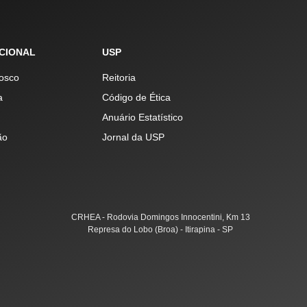
UCIONAL
USP
osco
Reitoria
a
Código de Ética
Anuário Estatístico
ão
Jornal da USP
CRHEA - Rodovia Domingos Innocentini, Km 13
Represa do Lobo (Broa) - Itirapina - SP